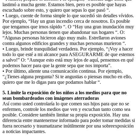
lastimó a mucha gente. Estamos bien, pero es posible que hayas
escuchado sobre esto, y quiero que sepas lo que pasó “.
• Luego, cuente de forma simple lo que sucedió sin detalles vívidos.
Por ejemplo, “Hay un gran incendio cerca de nosotros. Es posible
que tengamos que irnos rápido “. O “Hay una gran inundación muy
lejos. Muchas personas tienen que abandonar sus hogares “. O:
“Algunas personas hicieron algo muy malo. Estrellaron aviones
contra algunos edificios grandes y muchas personas murieron “.
• Luego, brinde tranquilidad verdadera. Por ejemplo, “¡Voy a hacer
todo lo que esté a mi alcance para ASEGURARME de que estemos
a salvo!” O: “Aunque esto está muy lejos de aquí, pensemos en qué
podemos hacer para que la gente sepa que nos importa”.
• Por último, aliente una comunicación continua. Por ejemplo,
“¿Tienes alguna pregunta? Si te angustias o piensas mucho en ello,
quiero que me lo digas para que podamos hablar “.
5. Limite la exposición de los niños a los medios para que no
sean bombardeados con imágenes aterradoras
Así como usted controlaría lo que comen sus hijos para que no se
enfermen, controle los medios que ven y escuchan tanto como sea
posible. Considere también limitar su propia exposición. Hay una
diferencia entre mantenernse informado para poder tomar medidas si
fuera necesario y traumatizarse inútilmente por una sobreexposición
a noticias impactantes.