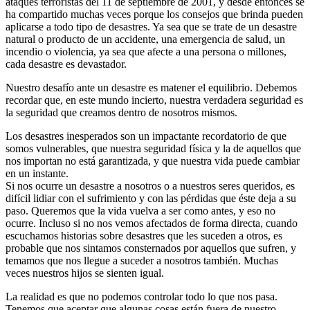
ataques terroristas del 11 de septiembre de 2001, y desde entonces se
ha compartido muchas veces porque los consejos que brinda pueden
aplicarse a todo tipo de desastres. Ya sea que se trate de un desastre
natural o producto de un accidente, una emergencia de salud, un
incendio o violencia, ya sea que afecte a una persona o millones,
cada desastre es devastador.
Nuestro desafío ante un desastre es matener el equilibrio. Debemos
recordar que, en este mundo incierto, nuestra verdadera seguridad es
la seguridad que creamos dentro de nosotros mismos.
Los desastres inesperados son un impactante recordatorio de que
somos vulnerables, que nuestra seguridad física y la de aquellos que
nos importan no está garantizada, y que nuestra vida puede cambiar
en un instante.
Si nos ocurre un desastre a nosotros o a nuestros seres queridos, es
difícil lidiar con el sufrimiento y con las pérdidas que éste deja a su
paso. Queremos que la vida vuelva a ser como antes, y eso no
ocurre. Incluso si no nos vemos afectados de forma directa, cuando
escuchamos historias sobre desastres que les suceden a otros, es
probable que nos sintamos consternados por aquellos que sufren, y
temamos que nos llegue a suceder a nosotros también. Muchas
veces nuestros hijos se sienten igual.
La realidad es que no podemos controlar todo lo que nos pasa.
Tenemos que aceptar que algunas cosas están fuera de nuestro