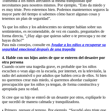
Transmita a los niños afectados la misma tranquilidad que
necesitamos para nosotros mismos. Por ejemplo, “Esto da miedo y
es muy triste. Pero esteremos bien. Podemos mantenernos seguros la
mayor parte del tiempo si sabemos cómo hacer algunas cosas y
tenemos un plan de seguridad”.
Ya que los niños y los adolescentes no siempre hablan sobre sus
sentimientos, es recomendable, de vez en cuando, preguntarles de
forma directa, “¿Hay algo que quieras saber o te preocupa y no me
hayas dicho?”
Para más consejos, consulte en
Ayudar a los niños a recuperar su
seguridad emocional después de una tragedia
4. Hable con sus hijos antes de que se enteren del desastre por
otra persona
Cuando ocurre una tragedia grave, es probable que los niños
escuchen o vean algo en la escuela, por internet, en la televisión, la
radio del automóvil o por adultos que hablen cerca de ellos. Si bien
no queremos crear más miedo, sí queremos abordar cualquier
preocupación que los niños ya tengan, de forma constructiva y
apropiada para su edad.
Si cree que su hijo se enteró de un desastre por otros, explíquele lo
que sucedió de manera calmada y tranquilizadora.
• Primero, prepare el terreno. Por ejemplo, “Sucedió algo triste que