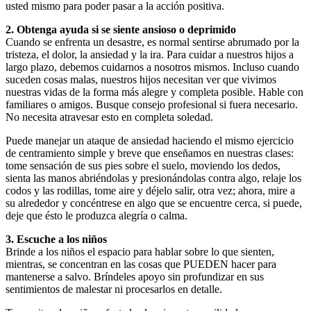
usted mismo para poder pasar a la acción positiva.
2. Obtenga ayuda si se siente ansioso o deprimido
Cuando se enfrenta un desastre, es normal sentirse abrumado por la
tristeza, el dolor, la ansiedad y la ira. Para cuidar a nuestros hijos a
largo plazo, debemos cuidarnos a nosotros mismos. Incluso cuando
suceden cosas malas, nuestros hijos necesitan ver que vivimos
nuestras vidas de la forma más alegre y completa posible. Hable con
familiares o amigos. Busque consejo profesional si fuera necesario.
No necesita atravesar esto en completa soledad.
Puede manejar un ataque de ansiedad haciendo el mismo ejercicio
de centramiento simple y breve que enseñamos en nuestras clases:
tome sensación de sus pies sobre el suelo, moviendo los dedos,
sienta las manos abriéndolas y presionándolas contra algo, relaje los
codos y las rodillas, tome aire y déjelo salir, otra vez; ahora, mire a
su alrededor y concéntrese en algo que se encuentre cerca, si puede,
deje que ésto le produzca alegría o calma.
3. Escuche a los niños
Brinde a los niños el espacio para hablar sobre lo que sienten,
mientras, se concentran en las cosas que PUEDEN hacer para
mantenerse a salvo. Bríndeles apoyo sin profundizar en sus
sentimientos de malestar ni procesarlos en detalle.